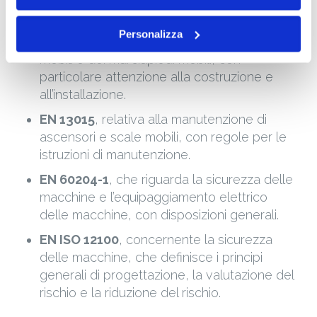
pertinenti, tra cui:
Personalizza
EN 115-1
, che tratta la sicurezza delle scale
mobili e dei marciapiedi mobili, con
particolare attenzione alla costruzione e
all’installazione.
EN 13015
, relativa alla manutenzione di
ascensori e scale mobili, con regole per le
istruzioni di manutenzione.
EN 60204-1
, che riguarda la sicurezza delle
macchine e l’equipaggiamento elettrico
delle macchine, con disposizioni generali.
EN ISO 12100
, concernente la sicurezza
delle macchine, che definisce i principi
generali di progettazione, la valutazione del
rischio e la riduzione del rischio.