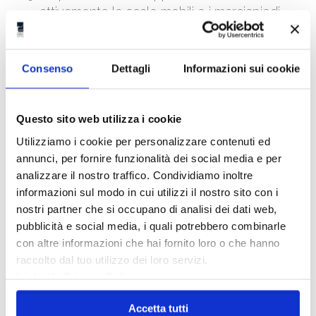
attivamente le scale mobili e i marciapiedi
mobili, si trovano nelle loro immediate
vicinanze.
Consenso
Dettagli
Informazioni sui cookie
Le persone autorizzate ad accedere a tali
dispositivi.
Va notato che la norma
non si applica alle
Questo sito web utilizza i cookie
seguenti situazioni
:
Utilizziamo i cookie per personalizzare contenuti ed
annunci, per fornire funzionalità dei social media e per
La sicurezza durante il trasporto,
analizzare il nostro traffico. Condividiamo inoltre
l’installazione, le riparazioni e lo smontaggio
informazioni sul modo in cui utilizzi il nostro sito con i
delle scale mobili e dei marciapiedi mobili.
nostri partner che si occupano di analisi dei dati web,
Le scale mobili a spirale.
pubblicità e social media, i quali potrebbero combinarle
con altre informazioni che hai fornito loro o che hanno
I marciapiedi mobili che includono una zona
raccolto dal tuo utilizzo dei loro servizi.
di accelerazione.
Link alla Privacy Policy
All’interno della UNI EN 115 parte 2, sono inclusi
Accetta tutti
riferimenti normativi a ulteriori standard