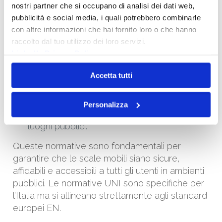
nostri partner che si occupano di analisi dei dati web,
sistemi sono utilizzati in prossimità.
pubblicità e social media, i quali potrebbero combinarle
UNI EN 81-70:2021
: Questa norma si
con altre informazioni che hai fornito loro o che hanno
concentra sugli ascensori ma è pertinente
raccolto dal tuo utilizzo dei loro servizi.
anche per le scale mobili in termini di
Link alla Privacy Policy
accessibilità e requisiti di sicurezza.
Accetta tutti
Specifica i requisiti minimi per l’accesso
sicuro e indipendente agli ascensori da
parte di persone con disabilità, un aspetto
Personalizza
importante anche per le scale mobili in
luoghi pubblici.
Queste normative sono fondamentali per
garantire che le scale mobili siano sicure,
affidabili e accessibili a tutti gli utenti in ambienti
pubblici. Le normative UNI sono specifiche per
l’Italia ma si allineano strettamente agli standard
europei EN.