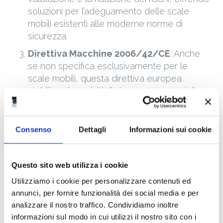
soluzioni per l’adeguamento delle scale
mobili esistenti alle moderne norme di
sicurezza.
Direttiva Macchine 2006/42/CE
: Anche
se non specifica esclusivamente per le
scale mobili, questa direttiva europea
stabilisce i requisiti di sicurezza essenziali
per macchinari, comprese le scale mobili,
venduti o operanti nell’Unione Europea. La
direttiva mira a garantire un alto livello di
Consenso
Dettagli
Informazioni sui cookie
protezione per gli utenti e gli operatori.
UNI EN 81-20:2014
: Questa norma specifica
Questo sito web utilizza i cookie
i requisiti di sicurezza, costruzione e
Utilizziamo i cookie per personalizzare contenuti ed
installazione per ascensori, ma include
annunci, per fornire funzionalità dei social media e per
anche disposizioni rilevanti per la sicurezza
analizzare il nostro traffico. Condividiamo inoltre
e l’interfaccia con le scale mobili,
informazioni sul modo in cui utilizzi il nostro sito con i
specialmente in contesti in cui entrambi i